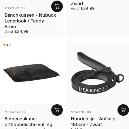
Zwart
Leverancier
€34,99
MAXXNOBEL
Vanaf
Benchkussen - Nubuck
Lederlook / Teddy -
Bruin
€34,99
Vanaf
4.3
Leverancier
Leverancier
MAXXNOBEL
MAXXNOBEL
Binnenzak met
Hondenlijn - Antislip -
orthopedische vulling
180cm - Zwart