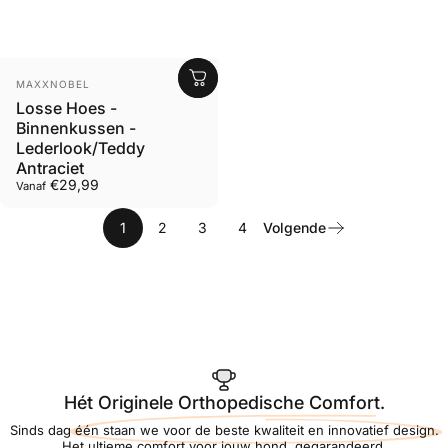
Leverancier
MAXXNOBEL
Losse Hoes -
Binnenkussen -
Lederlook/Teddy
Antraciet
€29,99
Vanaf
1
2
3
4
Volgende
Hét Originele Orthopedische Comfort.
Sinds dag één staan we voor de beste kwaliteit en innovatief design.
Het ultieme comfort voor jouw hond, gegarandeerd.