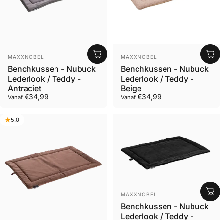
Leverancier
Leverancier
MAXXNOBEL
MAXXNOBEL
Benchkussen - Nubuck
Benchkussen - Nubuck
Lederlook / Teddy -
Lederlook / Teddy -
Antraciet
Beige
€34,99
€34,99
Vanaf
Vanaf
5.0
Leverancier
MAXXNOBEL
Benchkussen - Nubuck
Lederlook / Teddy -