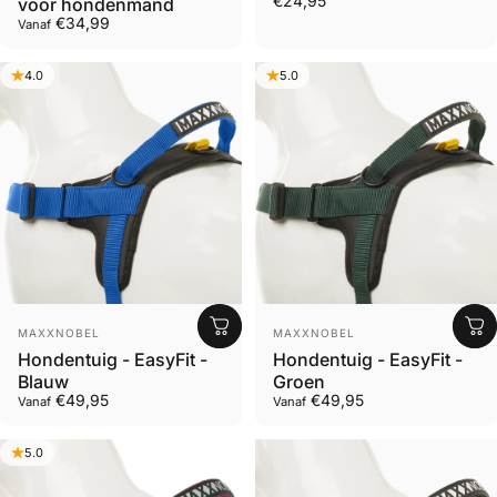
€24,95
voor hondenmand
€34,99
Vanaf
4.0
5.0
Leverancier
Leverancier
MAXXNOBEL
MAXXNOBEL
Hondentuig - EasyFit -
Hondentuig - EasyFit -
Blauw
Groen
€49,95
€49,95
Vanaf
Vanaf
5.0